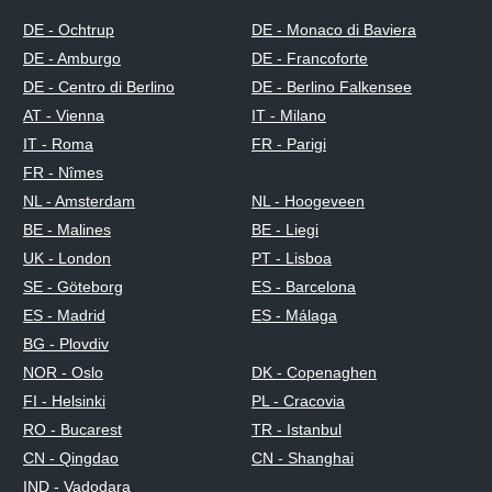
DE - Ochtrup
DE - Monaco di Baviera
DE - Amburgo
DE - Francoforte
DE - Centro di Berlino
DE - Berlino Falkensee
AT - Vienna
IT - Milano
IT - Roma
FR - Parigi
FR - Nîmes
NL - Amsterdam
NL - Hoogeveen
BE - Malines
BE - Liegi
UK - London
PT - Lisboa
SE - Göteborg
ES - Barcelona
ES - Madrid
ES - Málaga
BG - Plovdiv
NOR - Oslo
DK - Copenaghen
FI - Helsinki
PL - Cracovia
RO - Bucarest
TR - Istanbul
CN - Qingdao
CN - Shanghai
IND - Vadodara