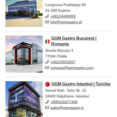
Longinusa Podbipięty 66
31-589 Kraków
+48124445959
info@ggmgastro.pl
GGM Gastro Bucarest |
Romania
Strada Macului 3
77046 Chitila
+40215553557
romania@ggmgastro.com
GGM Gastro Istanbul | Turchia
Gürsel Mah. Yalın Sk. 15
34400 Kâğıthane, Istanbul
+905416477446
sales@ggmgastro.tr