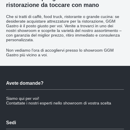
ristorazione da toccare con mano
Che si tratti di caffè, food truck, ristorante o grande cucina: se
desiderate acquistare attrezzature per la ristorazione, GGM
Gastro è il posto giusto per voi. Venite a trovarci in uno dei
nostri showroom e scoprite la varietà del nostro assortimento –
con garanzia del miglior prezzo, ritiro immediato e consulenza
personalizzata.
Non vediamo l’ora di accogliervi presso lo showroom GGM
Gastro più vicino a voi.
Avete domande?
Siamo qui per voi!
Contattate i nostri esperti nello showroom di vostra scelta
Sedi