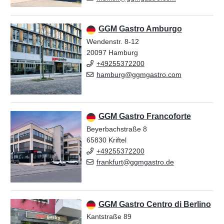
GGM Gastro Amburgo
Wendenstr. 8-12
20097 Hamburg
+49255372200
hamburg@ggmgastro.com
GGM Gastro Francoforte
Beyerbachstraße 8
65830 Kriftel
+49255372200
frankfurt@ggmgastro.de
GGM Gastro Centro di Berlino
Kantstraße 89