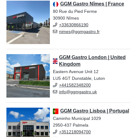
GGM Gastro Nîmes | France
80 Rue du Pied Ferme
30900 Nîmes
+33630866190
nimes@ggmgastro.fr
GGM Gastro London | United
Kingdom
Eastern Avenue Unit 12
LU5 4GT Dunstable, Luton
+441582348200
info@ggmgastro.uk
GGM Gastro Lisboa | Portugal
Caminho Municipal 1029
2950-437 Palmela
+351218094700