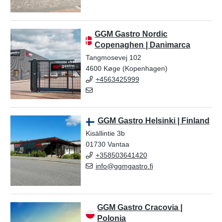
GGM Gastro Nordic
Copenaghen | Danimarca
Tangmosevej 102
4600 Køge (Kopenhagen)
+4563425999
GGM Gastro Helsinki | Finland
Kisällintie 3b
01730 Vantaa
+358503641420
info@ggmgastro.fi
GGM Gastro Cracovia |
Polonia