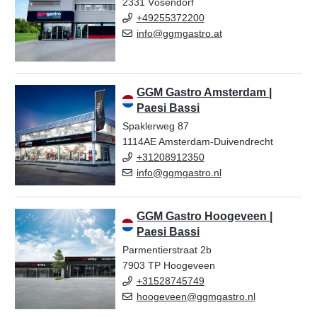
2331 Vösendorf
+49255372200
info@ggmgastro.at
GGM Gastro Amsterdam |
Paesi Bassi
Spaklerweg 87
1114AE Amsterdam-Duivendrecht
+31208912350
info@ggmgastro.nl
GGM Gastro Hoogeveen |
Paesi Bassi
Parmentierstraat 2b
7903 TP Hoogeveen
+31528745749
hoogeveen@ggmgastro.nl