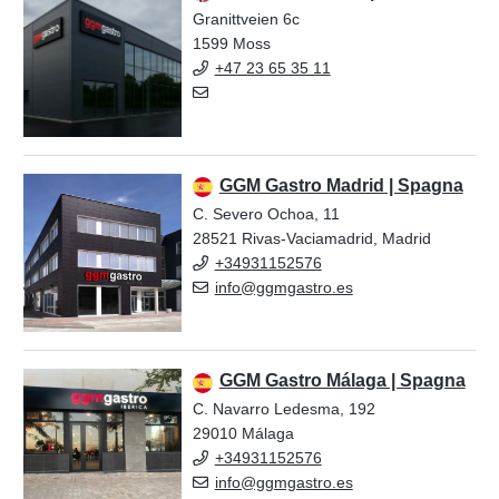
Granittveien 6c
1599 Moss
+47 23 65 35 11
GGM Gastro Madrid | Spagna
C. Severo Ochoa, 11
28521 Rivas-Vaciamadrid, Madrid
+34931152576
info@ggmgastro.es
GGM Gastro Málaga | Spagna
C. Navarro Ledesma, 192
29010 Málaga
+34931152576
info@ggmgastro.es