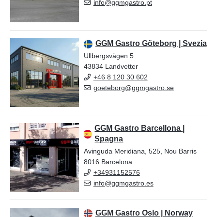
info@ggmgastro.pt
GGM Gastro Göteborg | Svezia
Ullbergsvägen 5
43834 Landvetter
+46 8 120 30 602
goeteborg@ggmgastro.se
GGM Gastro Barcellona |
Spagna
Avinguda Meridiana, 525, Nou Barris
8016 Barcelona
+34931152576
info@ggmgastro.es
GGM Gastro Oslo | Norway