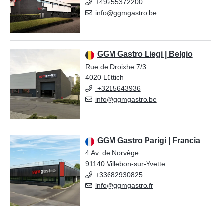
+49255372200
info@ggmgastro.be
GGM Gastro Liegi | Belgio
Rue de Droixhe 7/3
4020 Lüttich
+3215643936
info@ggmgastro.be
GGM Gastro Parigi | Francia
4 Av. de Norvège
91140 Villebon-sur-Yvette
+33682930825
info@ggmgastro.fr