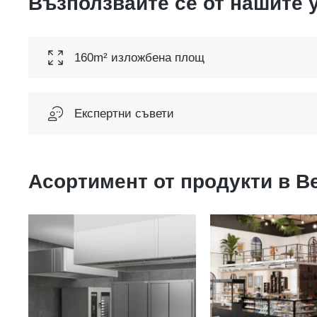
Възползвайте се от нашите 
160m² изложбена площ
Експертни съвети
Асортимент от продукти в
Be