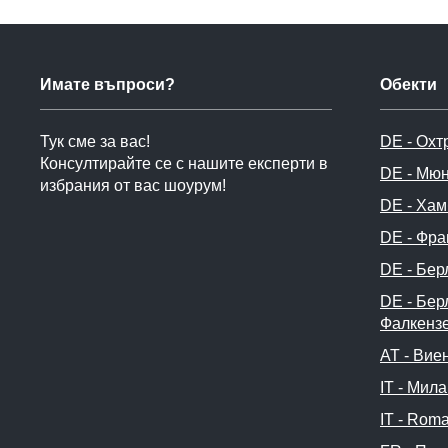
Имате въпроси?
Обекти
Тук сме за вас!
DE - Охт
Консултирайте се с нашите експерти в
DE - Мю
избрания от вас шоурум!
DE - Хам
DE - Фра
DE - Бер
DE - Бер
Фалкенз
AT - Вие
IT - Мил
IT - Rom