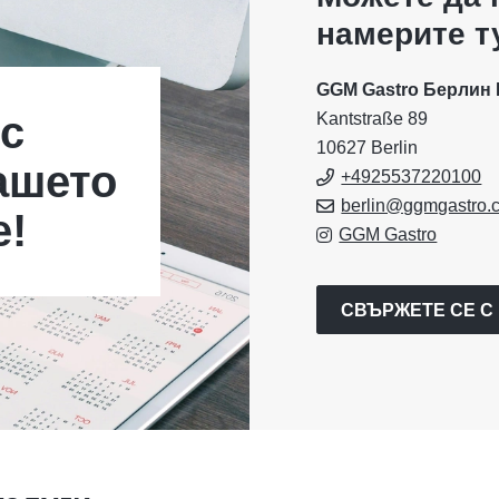
намерите т
GGM Gastro Берлин 
с
Kantstraße 89
10627 Berlin
ашето
+4925537220100
berlin@ggmgastro.
е!
GGM Gastro
СВЪРЖЕТЕ СЕ С