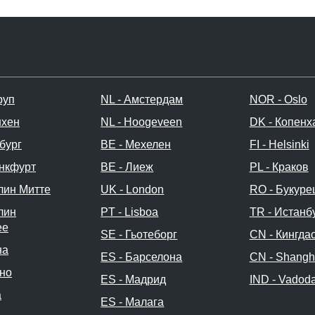
руп
NL - Амстердам
NOR - Oslo
нхен
NL - Hoogeveen
DK - Копенх
бург
BE - Мехелен
FI - Helsinki
нкфурт
BE - Лиеж
PL - Краков
лин Митте
UK - London
RO - Букур
лин
PT - Lisboa
TR - Истанб
ее
SE - Гьотеборг
CN - Кингда
на
ES - Барселона
CN - Shangh
ано
ES - Мадрид
IND - Vadod
a
ES - Малага