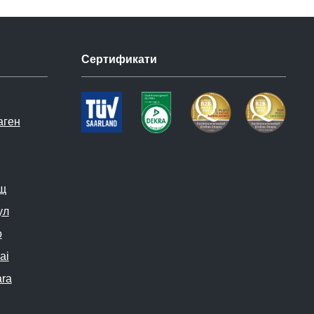
Сертификати
аген
ещ
ул
о
ai
ara