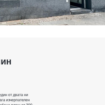
лин
дин от двата ни
ага изчерпателен