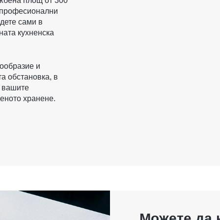
ожбена площ от 300
а професионални
дете сами в
ната кухненска
ообразие и
а обстановка, в
а вашите
еното хранене.
Можете да 