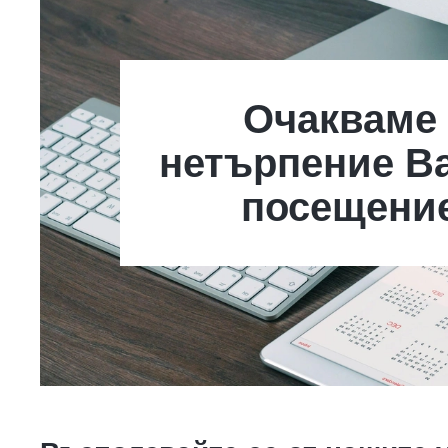
Очакваме 
нетърпение В
посещени