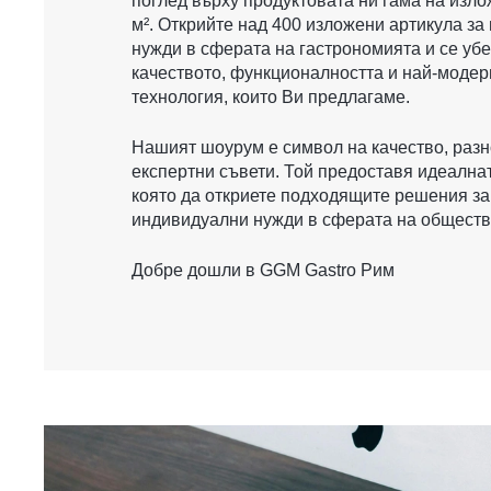
поглед върху продуктовата ни гама на изл
м². Открийте над 400 изложени артикула з
нужди в сферата на гастрономията и се убе
качеството, функционалността и най-модер
технология, които Ви предлагаме.
Нашият шоурум е символ на качество, разн
експертни съвети. Той предоставя идеалнат
която да откриете подходящите решения з
индивидуални нужди в сферата на обществ
Добре дошли в GGM Gastro Рим