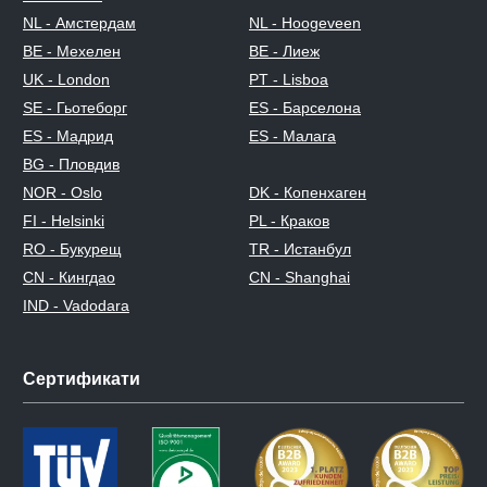
NL - Амстердам
NL - Hoogeveen
BE - Мехелен
BE - Лиеж
UK - London
PT - Lisboa
SE - Гьотеборг
ES - Барселона
ES - Мадрид
ES - Малага
BG - Пловдив
NOR - Oslo
DK - Копенхаген
FI - Helsinki
PL - Краков
RO - Букурещ
TR - Истанбул
CN - Кингдао
CN - Shanghai
IND - Vadodara
Сертификати