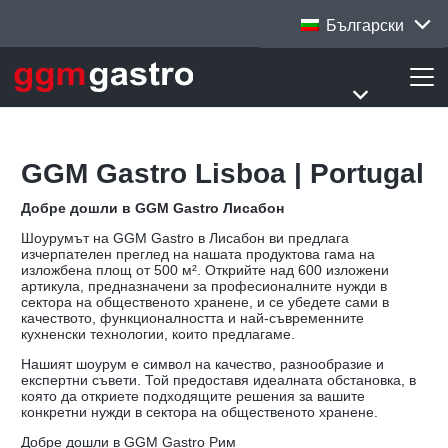
Български
GGM Gastro Lisboa | Portugal
Добре дошли в GGM Gastro Лисабон
Шоурумът на GGM Gastro в Лисабон ви предлага
изчерпателен преглед на нашата продуктова гама на
изложбена площ от 500 м². Открийте над 600 изложени
артикула, предназначени за професионалните нужди в
сектора на общественото хранене, и се убедете сами в
качеството, функционалността и най-съвременните
кухненски технологии, които предлагаме.
Нашият шоурум е символ на качество, разнообразие и
експертни съвети. Той предоставя идеалната обстановка, в
която да откриете подходящите решения за вашите
конкретни нужди в сектора на общественото хранене.
Добре дошли в GGM Gastro Рим