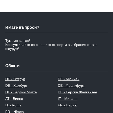
Имате въпроси?
Тук сме за вас!
Консултирайте се с нашите експерти в избрания от вас
шоурум!
Обекти
DE - Охтруп
DE - Мюнхен
DE - Хамбург
DE - Франкфурт
DE - Берлин Митте
DE - Берлин Фалкензее
AT - Виена
IT - Милано
IT - Roma
FR - Париж
FR - Nîmes