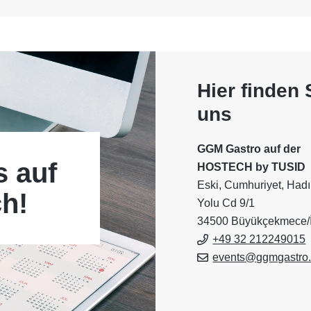
Hier finden 
uns
GGM Gastro auf der
s auf
HOSTECH by TUSID
Eski, Cumhuriyet, Had
h!
Yolu Cd 9/1
34500 Büyükçekmece/İ
+49 32 212249015
events@ggmgastro