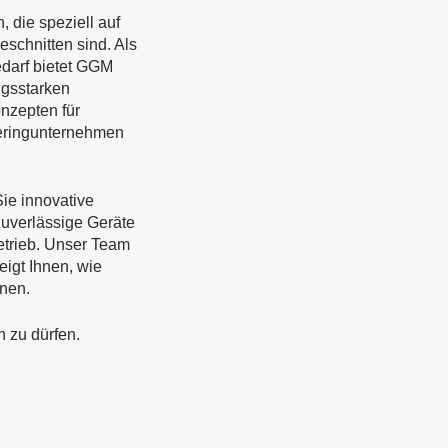
 die speziell auf
schnitten sind. Als
edarf bietet GGM
ngsstarken
nzepten für
teringunternehmen
ie innovative
zuverlässige Geräte
Betrieb. Unser Team
eigt Ihnen, wie
nnen.
n zu dürfen.