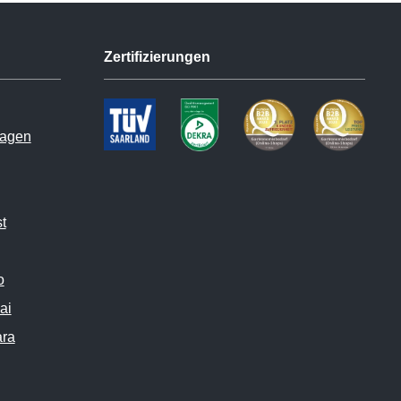
Zertifizierungen
hagen
t
o
ai
ara