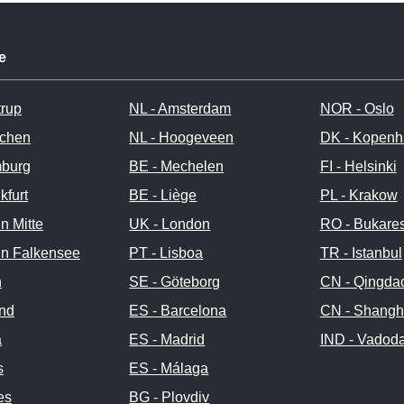
e
trup
NL - Amsterdam
NOR - Oslo
chen
NL - Hoogeveen
DK - Kopen
burg
BE - Mechelen
FI - Helsinki
kfurt
BE - Liège
PL - Krakow
in Mitte
UK - London
RO - Bukares
in Falkensee
PT - Lisboa
TR - Istanbul
n
SE - Göteborg
CN - Qingda
and
ES - Barcelona
CN - Shangh
a
ES - Madrid
IND - Vadod
s
ES - Málaga
es
BG - Plovdiv