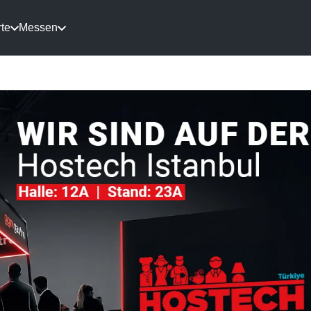
te
Messen