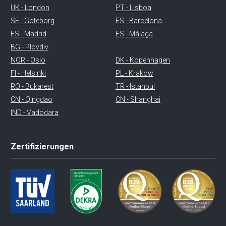
UK - London
PT - Lisboa
SE - Göteborg
ES - Barcelona
ES - Madrid
ES - Málaga
BG - Plovdiv
NOR - Oslo
DK - Kopenhagen
FI - Helsinki
PL - Krakow
RO - Bukarest
TR - Istanbul
CN - Qingdao
CN - Shanghai
IND - Vadodara
Zertifizierungen