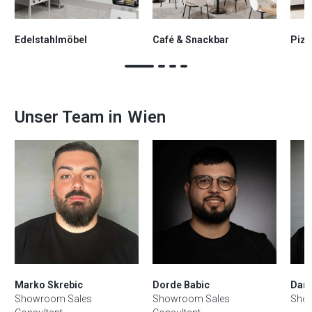
Edelstahlmöbel
Café & Snackbar
Pizz
Unser Team in
Wien
Marko Skrebic
Dorde Babic
Dani
Showroom Sales
Showroom Sales
Sho