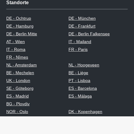
Standorte
DE - Ochtrup
DE - München
DE - Hamburg
DE - Frankfurt
DE - Berlin Mitte
DE - Berlin Falkensee
AT - Wien
IT - Mailand
IT - Roma
FR - Paris
FR - Nîmes
NL - Amsterdam
NL - Hoogeveen
BE - Mechelen
BE - Liège
UK - London
PT - Lisboa
SE - Göteborg
ES - Barcelona
ES - Madrid
ES - Málaga
BG - Plovdiv
NOR - Oslo
DK - Kopenhagen
FI - Helsinki
PL - Krakow
RO - Bukarest
TR - Istanbul