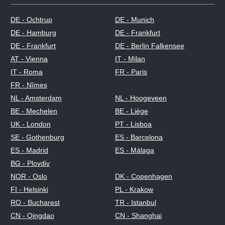
DE - Ochtrup
DE - Munich
DE - Hamburg
DE - Frankfurt
DE - Frankfurt
DE - Berlin Falkensee
AT - Vienna
IT - Milan
IT - Roma
FR - Paris
FR - Nîmes
NL - Amsterdam
NL - Hoogeveen
BE - Mechelen
BE - Liège
UK - London
PT - Lisboa
SE - Gothenburg
ES - Barcelona
ES - Madrid
ES - Málaga
BG - Plovdiv
NOR - Oslo
DK - Copenhagen
FI - Helsinki
PL - Krakow
RO - Bucharest
TR - Istanbul
CN - Qingdao
CN - Shanghai