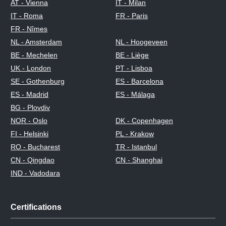
AT - Vienna
IT - Milan
IT - Roma
FR - Paris
FR - Nîmes
NL - Amsterdam
NL - Hoogeveen
BE - Mechelen
BE - Liège
UK - London
PT - Lisboa
SE - Gothenburg
ES - Barcelona
ES - Madrid
ES - Málaga
BG - Plovdiv
NOR - Oslo
DK - Copenhagen
FI - Helsinki
PL - Krakow
RO - Bucharest
TR - Istanbul
CN - Qingdao
CN - Shanghai
IND - Vadodara
Certifications