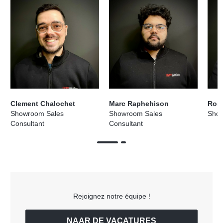
Clement Chalochet
Marc Raphehison
Rom
Showroom Sales
Showroom Sales
Sho
Consultant
Consultant
Rejoignez notre équipe !
NAAR DE VACATURES