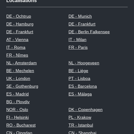
Localisations
DE - Ochtrup
DE - Munich
DE - Hamburg
DE - Frankfurt
DE - Frankfurt
DE - Berlin Falkensee
AT - Vienna
IT - Milan
IT - Roma
FR - Paris
FR - Nîmes
NL - Amsterdam
NL - Hoogeveen
BE - Mechelen
BE - Liège
UK - London
PT - Lisboa
SE - Gothenburg
ES - Barcelona
ES - Madrid
ES - Málaga
BG - Plovdiv
NOR - Oslo
DK - Copenhagen
FI - Helsinki
PL - Krakow
RO - Bucharest
TR - Istanbul
CN - Qingdao
CN - Shanghai