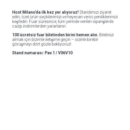
Host Milano’da ilk kez yer alıyoruz!
Standımızı ziyaret
edin, özel ürün seçkilerimizi ve heyecan verici yeniliklerimizi
keşfedin. Fuar süresince, tüm yerinde verilen siparişlerde
cazip indirimlerden yararlanın.
100 ücretsiz fuar biletinden birini hemen alın.
Biletinizi
almak için bizimle iletişime geçin – sizinle birebir
görüşmeyi dört gözle bekliyoruz!
Stand numarası: Pav.1 / V06V10