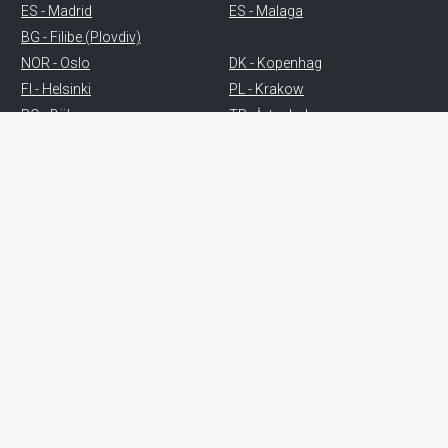
ES - Madrid
ES - Malaga
BG - Filibe (Plovdiv)
NOR - Oslo
DK - Kopenhag
FI - Helsinki
PL - Krakow
RO - Bükreş
TR - İstanbul
CN - Qingdao
CN - Shanghai
IND - Vadodara
Sertifikalar