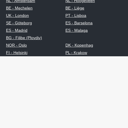
NL - Amsterdam
NL - Hoogeveen
BE - Mechelen
BE - Liège
UK - London
PT - Lisboa
SE - Göteborg
ES - Barselona
ES - Madrid
ES - Malaga
BG - Filibe (Plovdiv)
NOR - Oslo
DK - Kopenhag
FI - Helsinki
PL - Krakow
RO - Bükreş
TR - İstanbul
CN - Qingdao
CN - Shanghai
IND - Vadodara
Sertifikalar