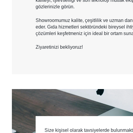
kaliteyi, işlevselliği ve son teknoloji mutfak e
gözlerinizle görün.
Showroomumuz kalite, çeşitlilik ve uzman danı
eder. Gıda hizmetleri sektöründeki bireysel iht
çözümleri keşfetmeniz için ideal bir ortam suna
Ziyaretinizi bekliyoruz!
Size kişisel olarak tavsiyelerde bulunma