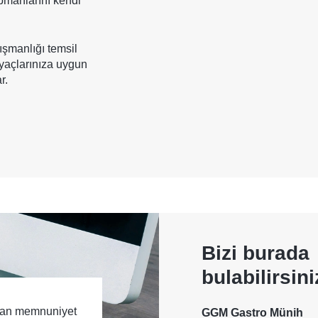
kipmanlarını kendi
şmanlığı temsil
iyaçlarınıza uygun
r.
Bizi burada
bulabilirsini
ktan memnuniyet
GGM Gastro Münih