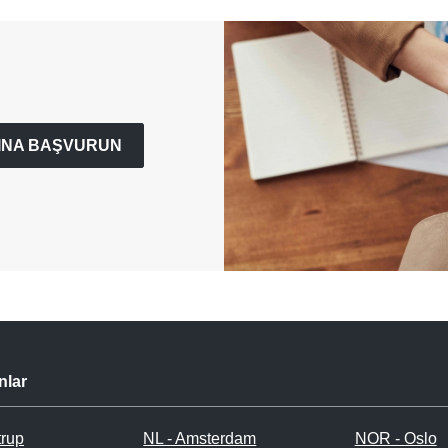
RINA BAŞVURUN
nlar
trup
NL - Amsterdam
NOR - Oslo