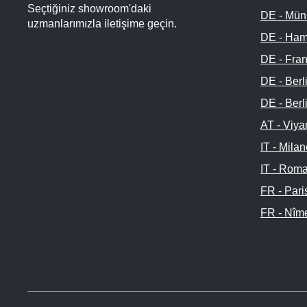
Seçtiğiniz showroom'daki
DE - Mün
uzmanlarımızla iletişime geçin.
DE - Ham
DE - Fran
DE - Berl
DE - Berl
AT - Viya
IT - Mila
IT - Rom
FR - Pari
FR - Nîm