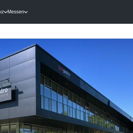
ız
Messen