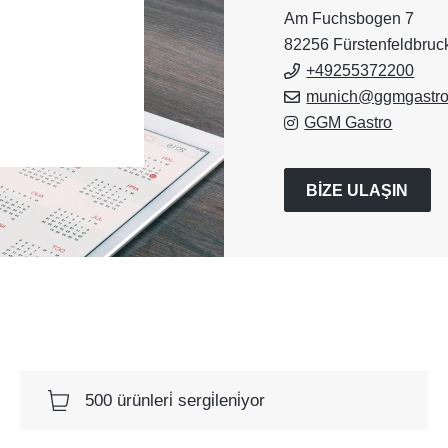
Am Fuchsbogen 7
82256 Fürstenfeldbruc
+49255372200
munich@ggmgastro
GGM Gastro
BIZE ULAŞIN
500 ürünleri̇ sergi̇leni̇yor