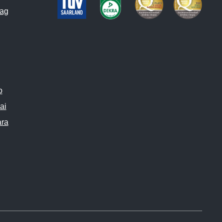
ag
o
ai
ara