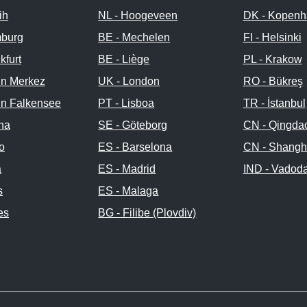
ih
NL - Hoogeveen
DK - Kopenh
burg
BE - Mechelen
FI - Helsinki
kfurt
BE - Liège
PL - Krakow
in Merkez
UK - London
RO - Bükreş
in Falkensee
PT - Lisboa
TR - İstanbul
na
SE - Göteborg
CN - Qingda
no
ES - Barselona
CN - Shangh
a
ES - Madrid
IND - Vadod
s
ES - Malaga
es
BG - Filibe (Plovdiv)