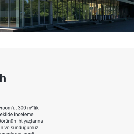
h
room’u, 300 m²’lik
şekilde inceleme
ktörünün ihtiyaçlarına
edin ve sunduğumuz