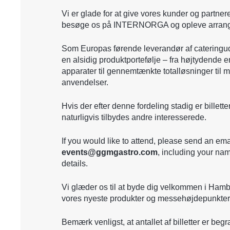
Vi er glade for at give vores kunder og partner
besøge os på INTERNORGA og opleve arran
Som Europas førende leverandør af cateringud
en alsidig produktportefølje – fra højtydende 
apparater til gennemtænkte totalløsninger til 
anvendelser.
Hvis der efter denne fordeling stadig er billette
naturligvis tilbydes andre interesserede.
If you would like to attend, please send an ema
events@ggmgastro.com
, including your na
details.
Vi glæder os til at byde dig velkommen i Ham
vores nyeste produkter og messehøjdepunkter
Bemærk venligst, at antallet af billetter er beg