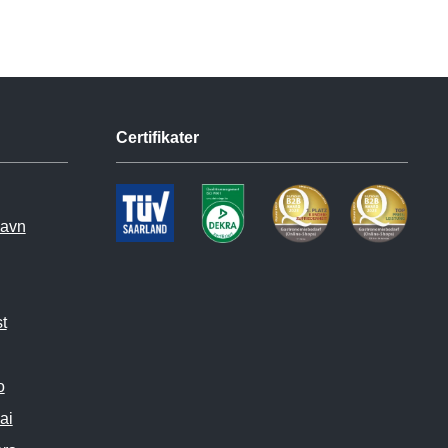
Certifikater
havn
t
o
ai