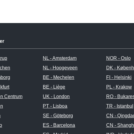
er
trup
NL - Amsterdam
NOR - Oslo
chen
NL - Hoogeveen
DK - Køben
borg
BE - Mechelen
FI - Helsinki
kfurt
BE - Liège
PL - Krakow
in Centrum
UK - London
RO - Bukares
in
PT - Lisboa
TR - Istanbul
n
SE - Göteborg
CN - Qingda
no
ES - Barcelona
CN - Shangh