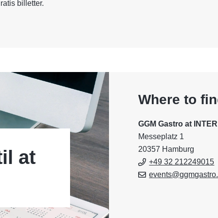
atis billetter.
Where to fi
GGM Gastro at INT
Messeplatz 1
20357 Hamburg
il at
+49 32 212249015
!
events@ggmgastro