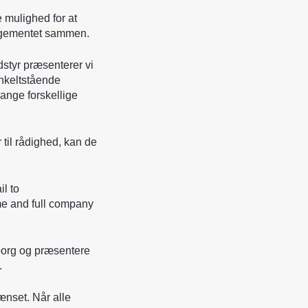
e mulighed for at
gementet sammen.
styr præsenterer vi
enkeltstående
mange forskellige
r til rådighed, kan de
il to
me and full company
borg og præsentere
.
rænset. Når alle