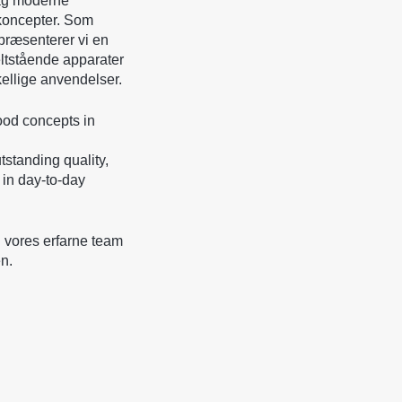
g moderne
lkoncepter. Som
præsenterer vi en
eltstående apparater
kellige anvendelser.
ood concepts in
standing quality,
 in day-to-day
d vores erfarne team
en.