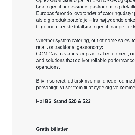
Oplev GGM Gastro på INTERNORGA og opda
løsninger til professionel gastronomi og detai
Europas førende leverandør af cateringudstyr 
alsidig produktportefølje – fra højtydende enk
til gennemtænkte totalløsninger til mange fors
Whether system catering, out-of-home sales, f
retail, or traditional gastronomy:
GGM Gastro stands for practical equipment, out
and solutions that deliver reliable performance
operations.
Bliv inspireret, udforsk nye muligheder og mø
personligt. Vi ser frem til at byde dig velkomm
Hal B6, Stand 520 & 523
Gratis billetter