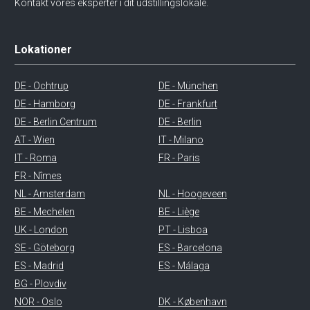
Kontakt vores eksperter i dit udstillingslokale.
Lokationer
DE - Ochtrup
DE - München
DE - Hamborg
DE - Frankfurt
DE - Berlin Centrum
DE - Berlin
AT - Wien
IT - Milano
IT - Roma
FR - Paris
FR - Nîmes
NL - Amsterdam
NL - Hoogeveen
BE - Mechelen
BE - Liège
UK - London
PT - Lisboa
SE - Göteborg
ES - Barcelona
ES - Madrid
ES - Málaga
BG - Plovdiv
NOR - Oslo
DK - København