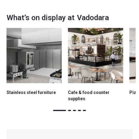
What’s on display at
Vadodara
Stainless steel furniture
Cafe & food counter
Pizz
supplies