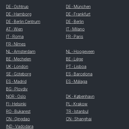
DE - Ochtrup
DE - München
DE - Hamborg
DE - Frankfurt
DE - Berlin Centrum
DE - Berlin
AT - Wien
IT - Milano
IT - Roma
FR - Paris
FR - Nîmes
NL - Amsterdam
NL - Hoogeveen
BE - Mechelen
BE - Liège
UK - London
PT - Lisboa
SE - Göteborg
ES - Barcelona
ES - Madrid
ES - Málaga
BG - Plovdiv
NOR - Oslo
DK - København
FI - Helsinki
PL - Krakow
RO - Bukarest
TR - Istanbul
CN - Qingdao
CN - Shanghai
IND - Vadodara