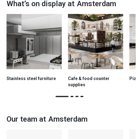
What’s on display at
Amsterdam
Stainless steel furniture
Cafe & food counter
Pizz
supplies
Our team at
Amsterdam