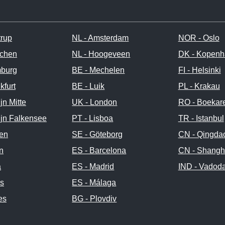
trup
NL - Amsterdam
NOR - Oslo
chen
NL - Hoogeveen
DK - Kopen
burg
BE - Mechelen
FI - Helsinki
kfurt
BE - Luik
PL - Krakau
jn Mitte
UK - London
RO - Boekar
ijn Falkensee
PT - Lisboa
TR - Istanbul
en
SE - Göteborg
CN - Qingda
an
ES - Barcelona
CN - Shangh
a
ES - Madrid
IND - Vadod
js
ES - Málaga
es
BG - Plovdiv