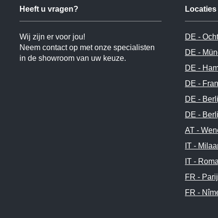
Heeft u vragen?
Locaties
Wij zijn er voor jou!
DE - Och
Neem contact op met onze specialisten
DE - Mün
in de showroom van uw keuze.
DE - Ham
DE - Fran
DE - Berli
DE - Berl
AT - Wen
IT - Mila
IT - Rom
FR - Pari
FR - Nîm