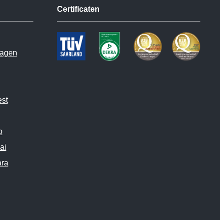
Certificaten
hagen
est
o
ai
ara