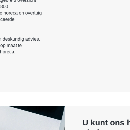
tgebreid overzicht
 800
le horeca en overtuig
anceerde
en deskundig advies.
 op maat te
 horeca.
U kunt ons h