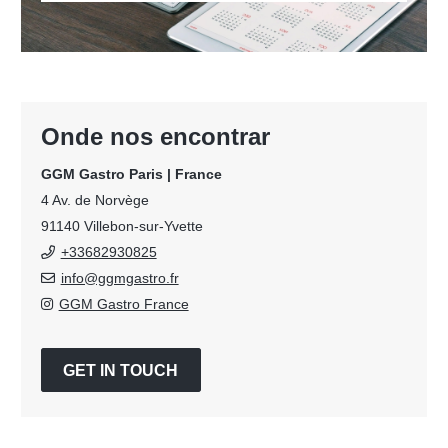
Onde nos encontrar
GGM Gastro Paris | France
4 Av. de Norvège
91140 Villebon-sur-Yvette
+33682930825
info@ggmgastro.fr
GGM Gastro France
GET IN TOUCH