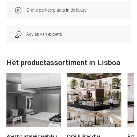
Gratis parkeerplaats in de buurt
Advies van experts
Het productassortiment in
Lisboa
Roestvrijstalen meubilair
Café & Snackbar
Piz