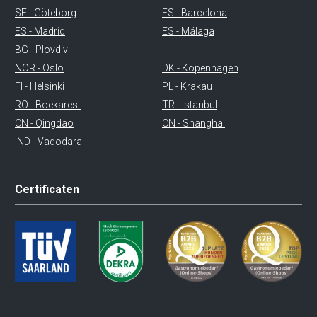
SE - Göteborg
ES - Barcelona
ES - Madrid
ES - Málaga
BG - Plovdiv
NOR - Oslo
DK - Kopenhagen
FI - Helsinki
PL - Krakau
RO - Boekarest
TR - Istanbul
CN - Qingdao
CN - Shanghai
IND - Vadodara
Certificaten