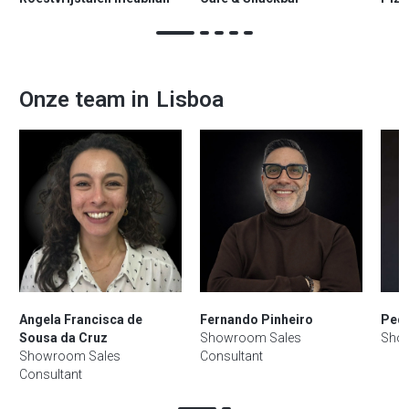
Onze team in
Lisboa
Angela Francisca de
Fernando Pinheiro
Ped
Sousa da Cruz
Showroom Sales
Sho
Showroom Sales
Consultant
Consultant