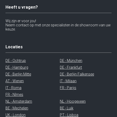
Heeft u vragen?
Wij zijn er voor jou!
Neem contact op met onze specialisten in de showroom van uw
keuze.
Locaties
DE - Ochtrup
DE - München
DE - Hamburg
DE - Frankfurt
DE - Berlijn Mitte
DE - Berlijn Falkensee
AT - Wenen
IT - Milaan
IT - Roma
FR - Parijs
FR - Nîmes
NL - Amsterdam
NL - Hoogeveen
BE - Mechelen
BE - Luik
UK - London
PT - Lisboa