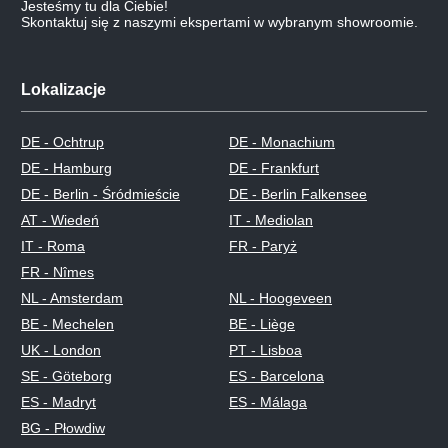
Jesteśmy tu dla Ciebie!
Skontaktuj się z naszymi ekspertami w wybranym showroomie.
Lokalizacje
DE - Ochtrup
DE - Monachium
DE - Hamburg
DE - Frankfurt
DE - Berlin - Śródmieście
DE - Berlin Falkensee
AT - Wiedeń
IT - Mediolan
IT - Roma
FR - Paryż
FR - Nîmes
NL - Amsterdam
NL - Hoogeveen
BE - Mechelen
BE - Liège
UK - London
PT - Lisboa
SE - Göteborg
ES - Barcelona
ES - Madryt
ES - Málaga
BG - Płowdiw