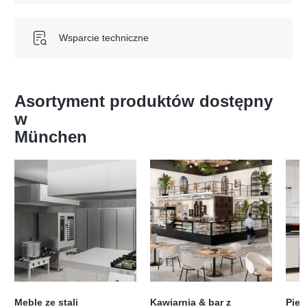
Wsparcie techniczne
Asortyment produktów dostępny
w
München
Meble ze stali
Kawiarnia & bar z
Piec