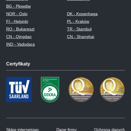
BG - Płowdiw
NOR - Oslo
DK - Kopenhaga
FI - Helsinki
PL - Kraków
RO - Bukareszt
TR - Stambuł
CN - Qingdao
CN - Shanghai
IND - Vadodara
Certyfikaty
Sklep internetowy
Dane firmy
Ochrona danych