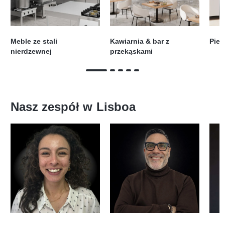
Meble ze stali
Kawiarnia & bar z
Piec
nierdzewnej
przekąskami
Nasz zespół w
Lisboa