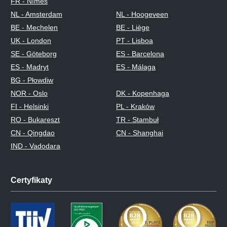
FR - Nîmes
NL - Amsterdam
NL - Hoogeveen
BE - Mechelen
BE - Liège
UK - London
PT - Lisboa
SE - Göteborg
ES - Barcelona
ES - Madryt
ES - Málaga
BG - Płowdiw
NOR - Oslo
DK - Kopenhaga
FI - Helsinki
PL - Kraków
RO - Bukareszt
TR - Stambuł
CN - Qingdao
CN - Shanghai
IND - Vadodara
Certyfikaty