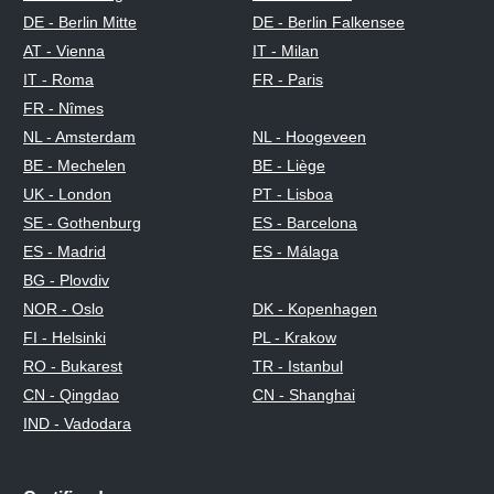
DE - Berlin Mitte
DE - Berlin Falkensee
AT - Vienna
IT - Milan
IT - Roma
FR - Paris
FR - Nîmes
NL - Amsterdam
NL - Hoogeveen
BE - Mechelen
BE - Liège
UK - London
PT - Lisboa
SE - Gothenburg
ES - Barcelona
ES - Madrid
ES - Málaga
BG - Plovdiv
NOR - Oslo
DK - Kopenhagen
FI - Helsinki
PL - Krakow
RO - Bukarest
TR - Istanbul
CN - Qingdao
CN - Shanghai
IND - Vadodara