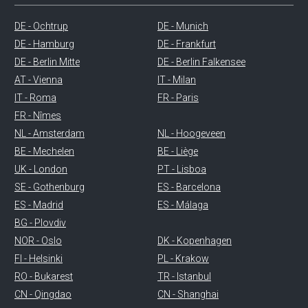
DE - Ochtrup
DE - Munich
DE - Hamburg
DE - Frankfurt
DE - Berlin Mitte
DE - Berlin Falkensee
AT - Vienna
IT - Milan
IT - Roma
FR - Paris
FR - Nîmes
NL - Amsterdam
NL - Hoogeveen
BE - Mechelen
BE - Liège
UK - London
PT - Lisboa
SE - Gothenburg
ES - Barcelona
ES - Madrid
ES - Málaga
BG - Plovdiv
NOR - Oslo
DK - Kopenhagen
FI - Helsinki
PL - Krakow
RO - Bukarest
TR - Istanbul
CN - Qingdao
CN - Shanghai