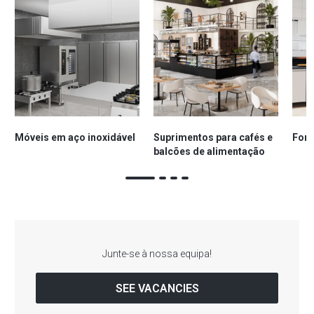
Móveis em aço inoxidável
Suprimentos para cafés e
Forn
balcões de alimentação
Junte-se à nossa equipa!
SEE VACANCIES