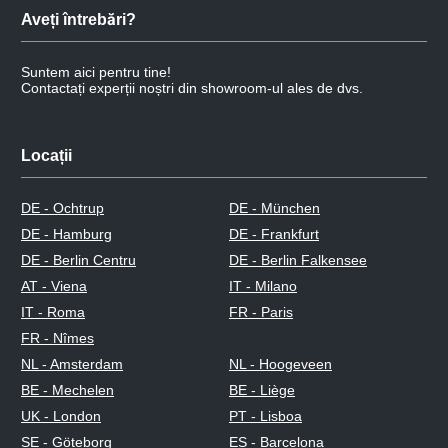
Aveți întrebări?
Suntem aici pentru tine!
Contactați experții noștri din showroom-ul ales de dvs.
Locații
DE - Ochtrup
DE - München
DE - Hamburg
DE - Frankfurt
DE - Berlin Centru
DE - Berlin Falkensee
AT - Viena
IT - Milano
IT - Roma
FR - Paris
FR - Nîmes
NL - Amsterdam
NL - Hoogeveen
BE - Mechelen
BE - Liège
UK - London
PT - Lisboa
SE - Göteborg
ES - Barcelona