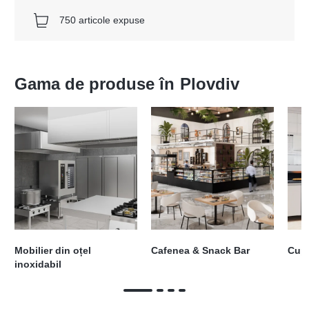
750 articole expuse
Gama de produse în
Plovdiv
Mobilier din oțel
Cafenea & Snack Bar
Cupt
inoxidabil