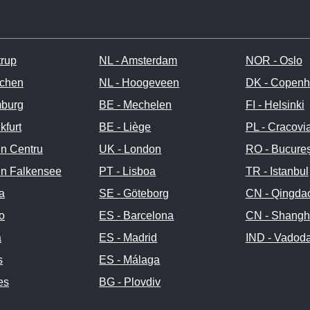
trup
NL - Amsterdam
NOR - Oslo
chen
NL - Hoogeveen
DK - Copen
burg
BE - Mechelen
FI - Helsinki
kfurt
BE - Liège
PL - Cracovi
in Centru
UK - London
RO - Bucureș
in Falkensee
PT - Lisboa
TR - Istanbul
a
SE - Göteborg
CN - Qingda
no
ES - Barcelona
CN - Shangh
a
ES - Madrid
IND - Vadod
s
ES - Málaga
es
BG - Plovdiv