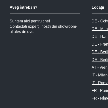
Aveți întrebări?
Locații
Suntem aici pentru tine!
DE - Och
Contactați experții noștri din showroom-
DE - Mün
ul ales de dvs.
DE - Ham
DE - Fran
DE - Berl
DE - Berl
AT - Vien
IT - Mila
IT - Rom
FR - Pari
FR - Nîm