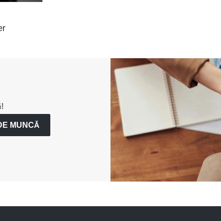
er
!
DE MUNCĂ