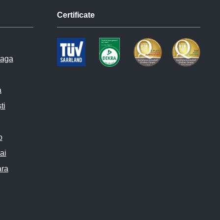
Certificate
haga
a
ti
o
ai
ara