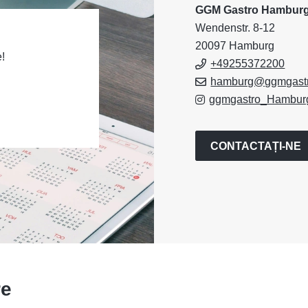
GGM Gastro Hambur
Wendenstr. 8-12
20097 Hamburg
!
+49255372200
hamburg@ggmgast
ggmgastro_Hambur
CONTACTAȚI-NE
re