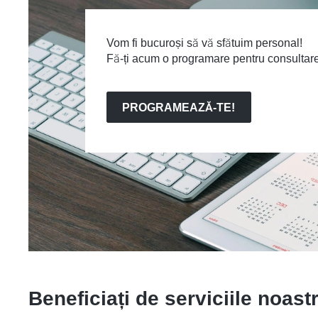
Vom fi bucuroși să vă sfătuim personal!
Fă-ți acum o programare pentru consultare
PROGRAMEAZĂ-TE!
Beneficiați de serviciile noast