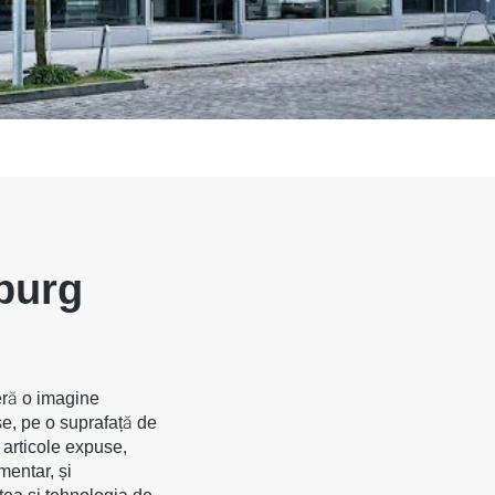
burg
ră o imagine
e, pe o suprafață de
articole expuse,
mentar, și