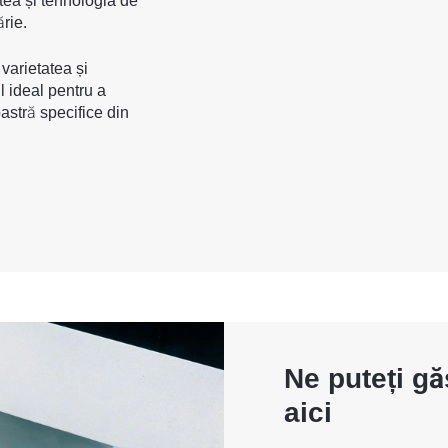
atea și tehnologia de
rie.
varietatea și
l ideal pentru a
astră specifice din
Ne puteți gă
aici