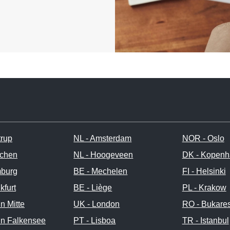
trup
NL - Amsterdam
NOR - Oslo
chen
NL - Hoogeveen
DK - Kopen
burg
BE - Mechelen
FI - Helsinki
kfurt
BE - Liège
PL - Krakow
in Mitte
UK - London
RO - Bukares
in Falkensee
PT - Lisboa
TR - Istanbul