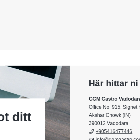
Här hittar n
GGM Gastro Vadodara 
Office No: 915, Signet
t ditt
Akshar Chowk (IN)
390012 Vadodara
+905416477446
info@ggmgastro.c