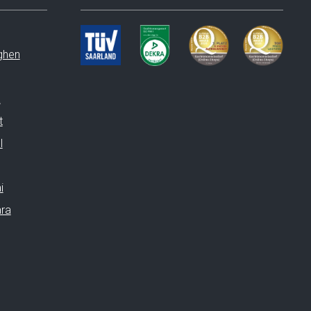
ghen
a
t
l
i
ara