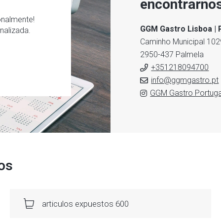
encontrarnos
onalmente!
GGM Gastro Lisboa | 
nalizada.
Caminho Municipal 102
2950-437 Palmela
+351218094700
info@ggmgastro.pt
GGM Gastro Portuga
os
articulos expuestos 600