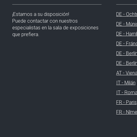
¡Estamos a su disposición!
DE - Ocht
Puede contactar con nuestros
DE - Múni
especialistas en la sala de exposiciones
DE - Ham
que prefiera.
DE - Frán
DE - Berlí
DE - Berl
AT - Vien
IT - Milán
IT - Rom
FR - Paris
FR - Nîm