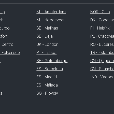
rup
NL - Ámsterdam
NOR - Oslo
ch
NL - Hoogeveen
DK - Copena
burgo
BE - Malinas
FI - Helsinki
cfort
BE - Lieja
PL - Cracovi
n Centro
UK - London
RO - Bucares
ín Falkensee
PT - Lisboa
TR - Estambu
a
SE - Gotemburgo
CN - Qingdao
ES - Barcelona
CN - Shangha
a
ES - Madrid
IND - Vadod
ES - Málaga
es
BG - Plovdiv