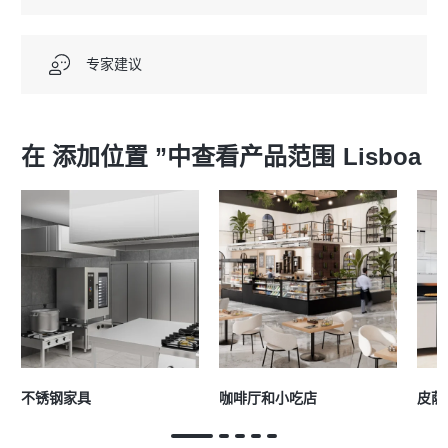
专家建议
在 添加位置 ”中查看产品范围
Lisboa
不锈钢家具
咖啡厅和小吃店
皮萨