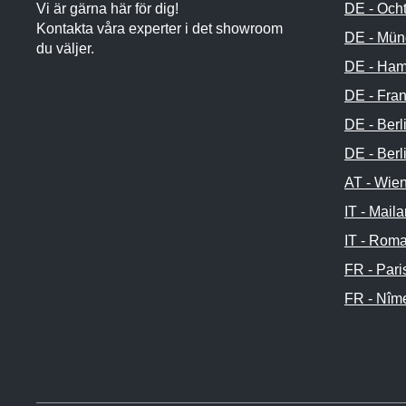
Vi är gärna här för dig!
DE - Och
Kontakta våra experter i det showroom
DE - Mün
du väljer.
DE - Ham
DE - Fran
DE - Berl
DE - Berl
AT - Wie
IT - Mail
IT - Rom
FR - Pari
FR - Nîm