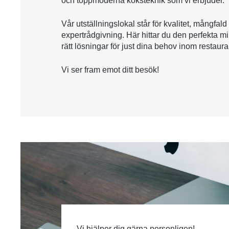
och toppmoderna köksteknik som vi erbjuder.
Vår utställningslokal står för kvalitet, mångfald
expertrådgivning. Här hittar du den perfekta mi
rätt lösningar för just dina behov inom restau
Vi ser fram emot ditt besök!
Vi hjälper dig gärna personligen!