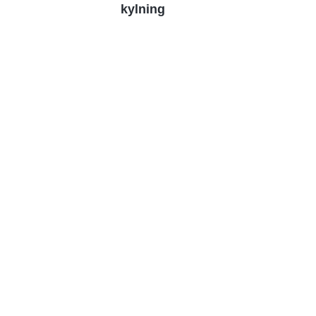
kylning
As