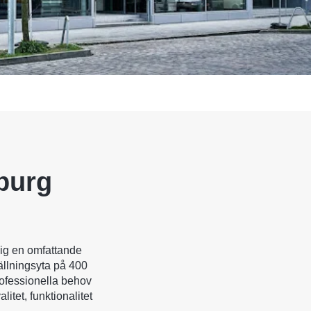
burg
ig en omfattande
tällningsyta på 400
rofessionella behov
itet, funktionalitet