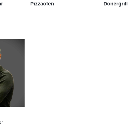
ar
Pizzaöfen
Dönergrill
er