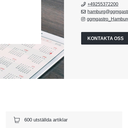
+49255372200
hamburg@ggmgast
ggmgastro_Hambur
KONTAKTA OSS
600 utställda artiklar