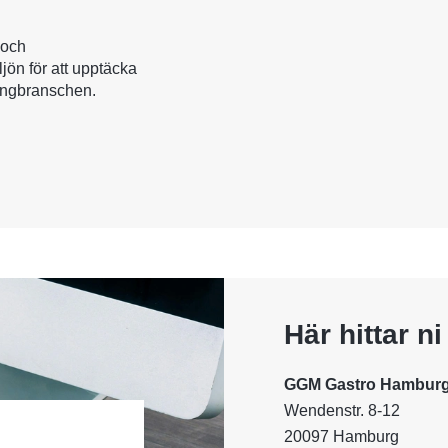
 och
ljön för att upptäcka
rangbranschen.
Här hittar n
GGM Gastro Hambur
Wendenstr. 8-12
20097 Hamburg