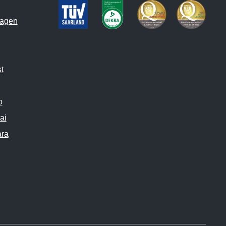
hagen
t
o
ai
ara