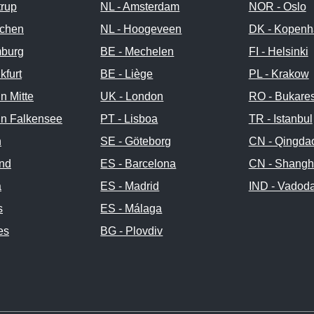
trup
NL - Amsterdam
NOR - Oslo
chen
NL - Hoogeveen
DK - Kopen
burg
BE - Mechelen
FI - Helsinki
kfurt
BE - Liège
PL - Krakow
in Mitte
UK - London
RO - Bukares
in Falkensee
PT - Lisboa
TR - Istanbul
n
SE - Göteborg
CN - Qingda
and
ES - Barcelona
CN - Shangh
a
ES - Madrid
IND - Vadod
s
ES - Málaga
es
BG - Plovdiv