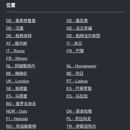
位置
DE - 奥希特鲁普
DE - 慕尼黑
DE - 汉堡
DE - 法兰克福
DE - 柏林米特
DE - 柏林法尔肯西
AT - 维也纳
IT - 米兰
IT - Roma
FR - 巴黎
FR - Nîmes
NL - 阿姆斯特丹
NL - Hoogeveen
BE - 梅赫伦
BE - 列日
UK - London
PT - Lisboa
SE - 哥德堡
ES - 巴塞罗那
ES - 马德里
ES - 马拉加
BG - 普罗夫迪夫
NOR - Oslo
DK - 哥本哈根
FI - Helsinki
PL - 克拉科夫
RO - 布加勒斯特
TR - 伊斯坦布尔