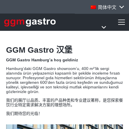
简体中文
GGM Gastro 汉堡
GGM Gastro Hamburg’a hoş geldiniz
Hamburg’daki GGM Gastro showroom’u, 400 m²’lik sergi
alanında ürün yelpazemizi kapsamlı bir şekilde inceleme fırsatı
sunuyor. Profesyonel gıda hizmetleri sektörünün ihtiyaçlarına
yönelik sergilenen 600’den fazla ürünü keşfedin ve sunduğumuz
kaliteyi, işlevselliği ve son teknoloji mutfak ekipmanlarını kendi
gözlerinizle görün.
我们的展厅以品质、丰富的产品种类和专业建议著称，是您探索餐
饮行业特定需求解决方案的理想场所。
我们期待您的光临！