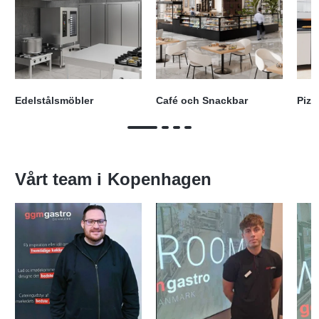
Edelstålsmöbler
Café och Snackbar
Pizz
Vårt team i
Kopenhagen