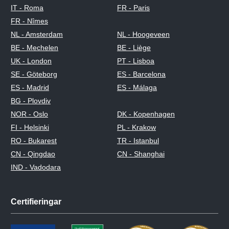
IT - Roma
FR - Paris
FR - Nîmes
NL - Amsterdam
NL - Hoogeveen
BE - Mechelen
BE - Liège
UK - London
PT - Lisboa
SE - Göteborg
ES - Barcelona
ES - Madrid
ES - Málaga
BG - Plovdiv
NOR - Oslo
DK - Kopenhagen
FI - Helsinki
PL - Krakow
RO - Bukarest
TR - Istanbul
CN - Qingdao
CN - Shanghai
IND - Vadodara
Certifieringar