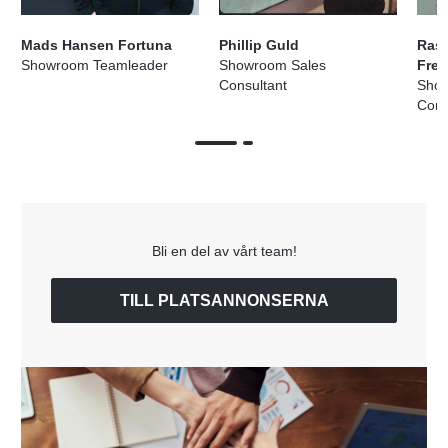
Mads Hansen Fortuna
Phillip Guld
Ras
Showroom Teamleader
Showroom Sales
Fred
Consultant
Show
Cons
Bli en del av vårt team!
TILL PLATSANNONSERNA