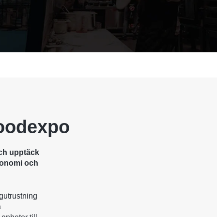
oodexpo
ch upptäck
tronomi och
gutrustning
a