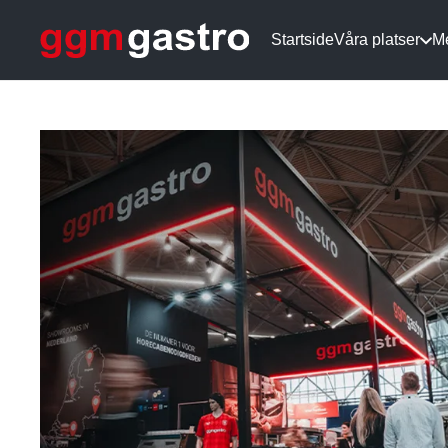
Startside
Våra platser
M