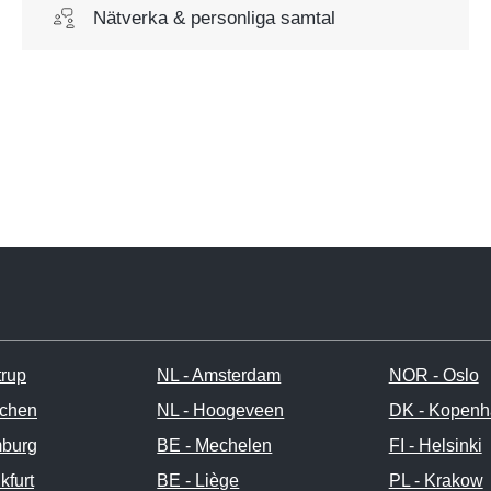
Nätverka & personliga samtal
trup
NL - Amsterdam
NOR - Oslo
chen
NL - Hoogeveen
DK - Kopen
burg
BE - Mechelen
FI - Helsinki
kfurt
BE - Liège
PL - Krakow