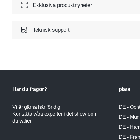
Exklusiva produktnyheter
Teknisk support
Har du frågor?
plats
Vi är gärna här för dig!
DE - Och
Kontakta våra experter i det showroom
DE - Mün
du väljer.
DE - Ham
DE - Fran