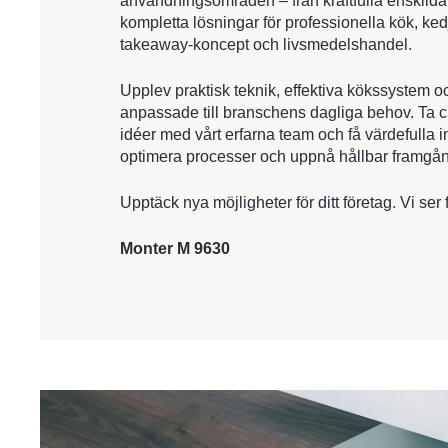
användningsområden – från kraftfulla enskilda 
kompletta lösningar för professionella kök, ke
takeaway-koncept och livsmedelshandel.
Upplev praktisk teknik, effektiva kökssystem o
anpassade till branschens dagliga behov. Ta c
idéer med vårt erfarna team och få värdefulla ins
optimera processer och uppnå hållbar framgå
Upptäck nya möjligheter för ditt företag. Vi ser
Monter M 9630