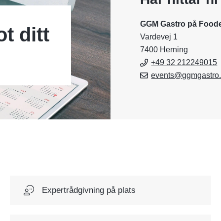
GGM Gastro på Food
t ditt
Vardevej 1
7400 Herning
+49 32 212249015
events@ggmgastro
Expertrådgivning på plats