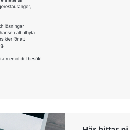
enheter till
djerestauranger,
ch lösningar
hansen att utbyta
ikter för att
ng.
 fram emot ditt besök!
Här hittar n