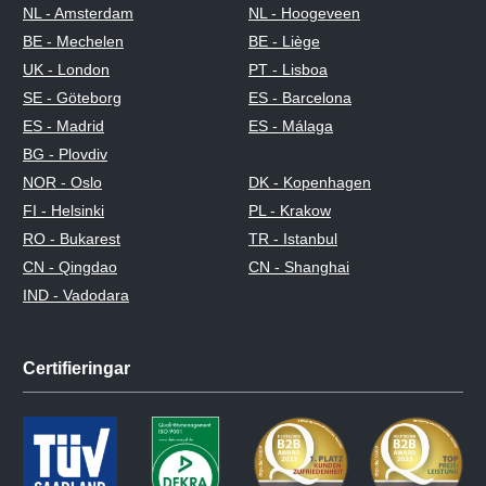
NL - Amsterdam
NL - Hoogeveen
BE - Mechelen
BE - Liège
UK - London
PT - Lisboa
SE - Göteborg
ES - Barcelona
ES - Madrid
ES - Málaga
BG - Plovdiv
NOR - Oslo
DK - Kopenhagen
FI - Helsinki
PL - Krakow
RO - Bukarest
TR - Istanbul
CN - Qingdao
CN - Shanghai
IND - Vadodara
Certifieringar