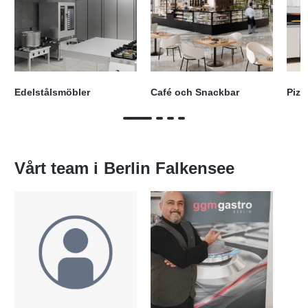
Edelstålsmöbler
Café och Snackbar
Pizz
Vårt team i
Berlin Falkensee