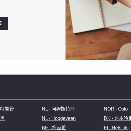
位
奥希特鲁普
NL - 阿姆斯特丹
NOR - Oslo
尼黑
NL - Hoogeveen
DK - 哥本哈
BE - 梅赫伦
FI - Helsinki