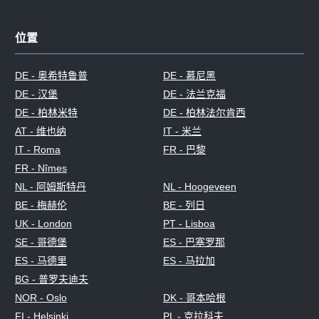
位置
DE - 奥希特鲁普
DE - 慕尼黑
DE - 汉堡
DE - 法兰克福
DE - 柏林米特
DE - 柏林法尔肯西
AT - 维也纳
IT - 米兰
IT - Roma
FR - 巴黎
FR - Nîmes
NL - 阿姆斯特丹
NL - Hoogeveen
BE - 梅赫伦
BE - 列日
UK - London
PT - Lisboa
SE - 哥德堡
ES - 巴塞罗那
ES - 马德里
ES - 马拉加
BG - 普罗夫迪夫
NOR - Oslo
DK - 哥本哈根
FI - Helsinki
PL - 克拉科夫