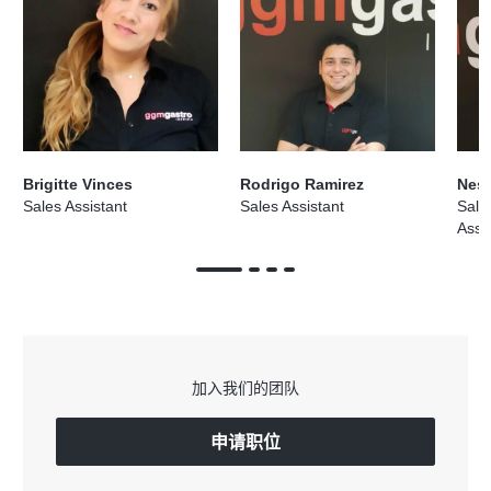
Brigitte Vinces
Rodrigo Ramirez
Nest
Sales Assistant
Sales Assistant
Sale
Assi
加入我们的团队
申请职位