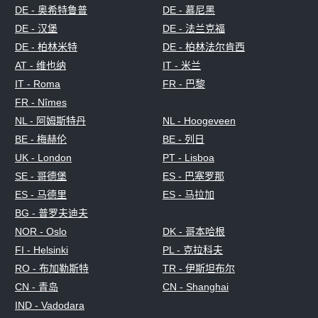
DE - 奥希特鲁普
DE - 慕尼黑
DE - 汉堡
DE - 法兰克福
DE - 柏林米特
DE - 柏林法尔肯西
AT - 维也纳
IT - 米兰
IT - Roma
FR - 巴黎
FR - Nîmes
NL - 阿姆斯特丹
NL - Hoogeveen
BE - 梅赫伦
BE - 列日
UK - London
PT - Lisboa
SE - 哥德堡
ES - 巴塞罗那
ES - 马德里
ES - 马拉加
BG - 普罗夫迪夫
NOR - Oslo
DK - 哥本哈根
FI - Helsinki
PL - 克拉科夫
RO - 布加勒斯特
TR - 伊斯坦布尔
CN - 青岛
CN - Shanghai
IND - Vadodara